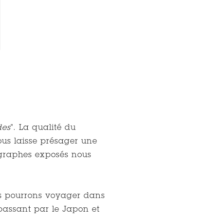
e
Guy FEREZ, Maire d'
des
". La qualité du
us laisse présager une
ographes exposés nous
us pourrons voyager dans
 passant par le Japon et