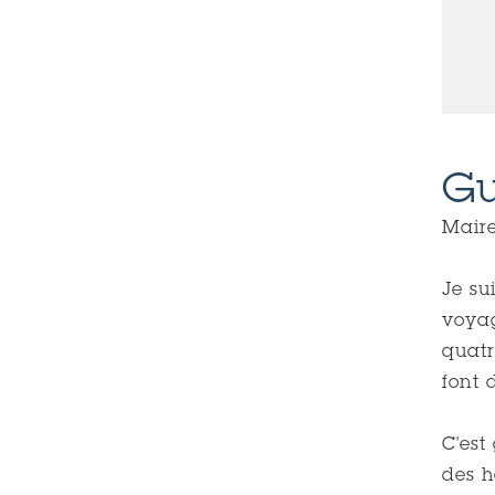
Guy FEREZ, Maire d'Auxerre
Gu
Maire
Je sui
voyag
quatr
font 
C'est
des h