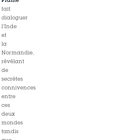
Plante
fait
dialoguer
l’Inde
et
la
Normandie,
révélant
de
secrètes
connivences
entre
ces
deux
mondes
tandis