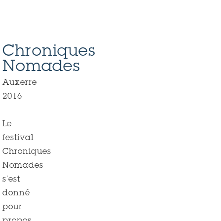
Fonda©PhVermès
rvb
Cabanes-
de
3
Fonda©PhVermès
2
l'image
-
copie
Chroniques
Nomades
Auxerre
2016
Le
festival
Chroniques
Nomades
s’est
donné
pour