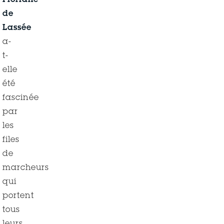
Floriane
de
Lassée
a-
t-
elle
été
fascinée
par
les
files
de
marcheurs
qui
portent
tous