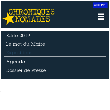
Édito 2019
Le mot du Maire
Expositions
Agenda
Dossier de Presse
Photo
Wroclaw,
Photo
Wroclaw,
T
B.
1978
B.
1978
Konopka
Konopka