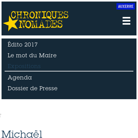
Édito 2017
Le mot du Maire
Expositions
Agenda
Dossier de Presse
Michaël
Michaël
Michaël
Michaël
T
Duperrin_1
Duperrin_2
Duperrin_1
Duperrin_2
Michaël