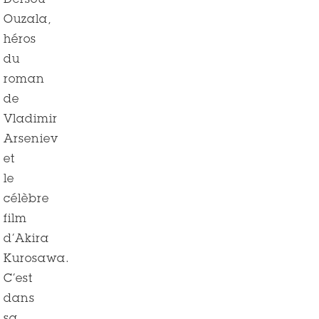
Dersou
Ouzala,
héros
du
roman
de
Vladimir
Arseniev
et
le
célèbre
film
d’Akira
Kurosawa.
C’est
dans