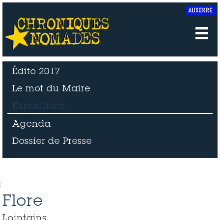
Édito 2017
Le mot du Maire
Expositions
Agenda
Dossier de Presse
Flore_1
Flore_2
Flore_1
Flore_2
T
Flore
Lointains