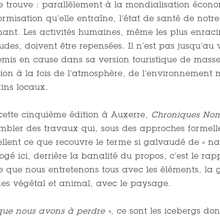
se trouve : parallèlement à la mondialisation économ
formisation qu’elle entraîne, l’état de santé de notr
ant. Les activités humaines, même les plus enrac
udes, doivent être repensées. Il n’est pas jusqu’a
remis en cause dans sa version touristique de mas
tion à la fois de l’atmosphère, de l’environnement m
ins locaux.
cette cinquième édition à Auxerre,
Chroniques No
mbler des travaux qui, sous des approches formelle
llent ce que recouvre le terme si galvaudé de « nat
rogé ici, derrière la banalité du propos, c’est le 
e que nous entretenons tous avec les éléments, la g
s végétal et animal, avec le paysage.
que nous avons à perdre »
, ce sont les icebergs do