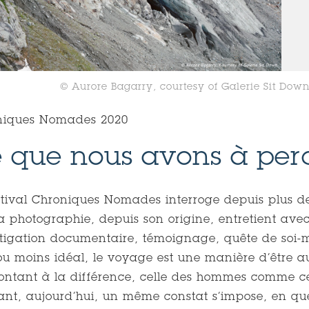
© Aurore Bagarry, courtesy of Galerie Sit Dow
niques Nomades 2020
 que nous avons à perd
stival Chroniques Nomades interroge depuis plus de
a photographie, depuis son origine, entretient ave
tigation documentaire, témoignage, quête de soi-
ou moins idéal, le voyage est une manière d’être 
ontant à la différence, celle des hommes comme ce
ant, aujourd’hui, un même constat s’impose, en qu