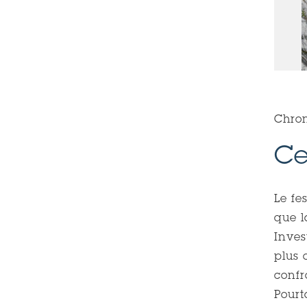
© Jean-François Mutzig
Chro
Ce
Le fe
que l
Inves
plus 
confr
Pourt