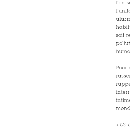
l’on 
l’uni
alarm
habit
soit 
pollu
huma
Pour 
rasse
rappe
inter
intim
monde
« Ce 