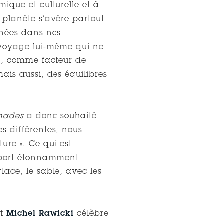
ique et culturelle et à
e planète s’avère partout
inées dans nos
u voyage lui-même qui ne
se, comme facteur de
ais aussi, des équilibres
mades
a donc souhaité
s différentes, nous
ure ». Ce qui est
rapport étonnamment
lace, le sable, avec les
nt
Michel Rawicki
célèbre