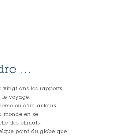
n
© Michel R
re ...
 vingt ans les rapports
c le voyage.
même ou d’un ailleurs
au monde en se
lle des climats.
elque point du globe que